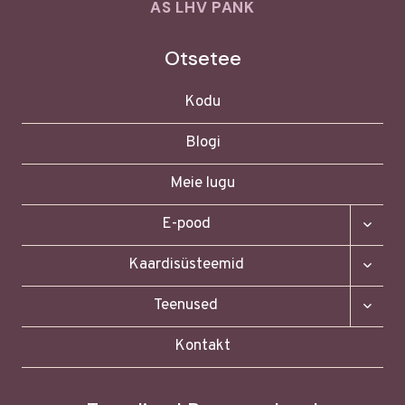
AS LHV PANK
Otsetee
Kodu
Blogi
Meie lugu
TOGG
E-pood
CHILD
MENU
TOGG
Kaardisüsteemid
CHILD
MENU
TOGG
Teenused
CHILD
MENU
Kontakt