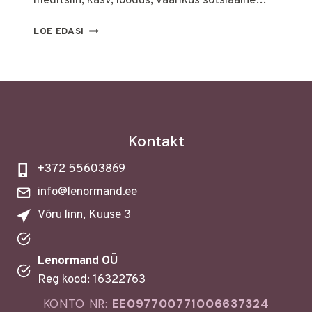
meditsiin, kasv, loodus, väärikus sotsiaalne…
LENORMAND
LOE EDASI
PUU
Kontakt
+372 55603869
info@lenormand.ee
Võru linn, Kuuse 3
Lenormand OÜ
Reg kood: 16322763
KONTO NR:
EE097700771006637324