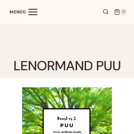
Skip
to
MENÜÜ
0
content
LENORMAND PUU